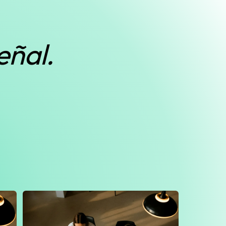
eñal.