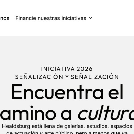
nos
Financie nuestras iniciativas
INICIATIVA 2026
SEÑALIZACIÓN Y SEÑALIZACIÓN
Encuentra el
camino a
cultur
Healdsburg está llena de galerías, estudios, espacios
de actuación y arte público, pero a menos que ya