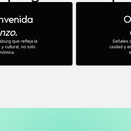
envenida
O
nzo.
burg que refleja la
Señales d
y cultural, no solo
ciudad y en
onómica.
e